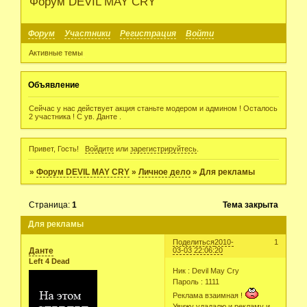
Форум DEVIL MAY CRY
Форум
Участники
Регистрация
Войти
Активные темы
Объявление
Сейчас у нас действует акция станьте модером и админом ! Осталось
2 участника ! С ув. Данте .
Привет, Гость!
Войдите
или
зарегистрируйтесь
.
»
Форум DEVIL MAY CRY
»
Личное дело
»
Для рекламы
Страница:
1
Тема закрыта
Для рекламы
Поделиться
2010-
1
Данте
03-03 22:06:20
Left 4 Dead
Ник : Devil May Cry
Пароль : 1111
Реклама взаимная !
Увижу удадалю и рекламу и